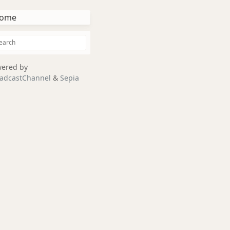
ome
ered by
adcastChannel
&
Sepia